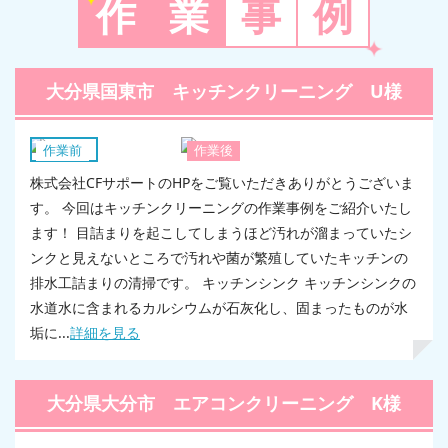
作
業
事
例
大分県国東市 キッチンクリーニング U様
キッチン
作業前
作業後
株式会社CFサポートのHPをご覧いただきありがとうございま
す。 今回はキッチンクリーニングの作業事例をご紹介いたし
ます！ 目詰まりを起こしてしまうほど汚れが溜まっていたシ
ンクと見えないところで汚れや菌が繁殖していたキッチンの
排水工詰まりの清掃です。 キッチンシンク キッチンシンクの
水道水に含まれるカルシウムが石灰化し、固まったものが水
垢に...
詳細を見る
大分県大分市 エアコンクリーニング K様