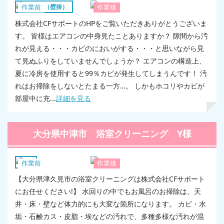
エアコン（壁掛）
作業前
作業後
株式会社CFサポートのHPをご覧いただきありがとうございま
す。 皆様はエアコンの中身見たことありますか？ 隙間から汚
れが見える・・・カビのにおいがする・・・と思いながら見
て見ぬふりをしていませんでしょうか？ エアコンの構造上、
夏に冷房を使用すると99％カビが発生してしまうんです！ 汚
れはお掃除をしないとたまる一方…。 しかもホコリやカビが
部屋中に充...
詳細を見る
大分県中津市 浴室クリーニング Y様
浴室
作業前
作業後
【大分県津久見市の浴室クリーニングは株式会社CFサポート
にお任せください!】 水回りの中でもお風呂のお掃除は、天
井・床・壁など体力的にも大変な箇所になります。 カビ・水
垢・石鹸カス・皮脂・埃などの汚れで、多種多様な汚れが混