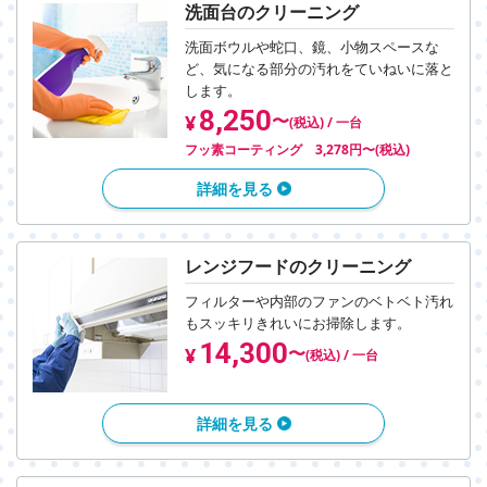
洗面台のクリーニング
洗面ボウルや蛇口、鏡、小物スペースな
ど、
気になる部分の汚れをていねいに落と
します。
8,250
〜
¥
(税込) / 一台
フッ素コーティング 3,278円〜(税込)
詳細を見る
レンジフードのクリーニング
フィルターや内部のファンのベトベト汚れ
も
スッキリきれいにお掃除します。
14,300
〜
¥
(税込) / 一台
詳細を見る