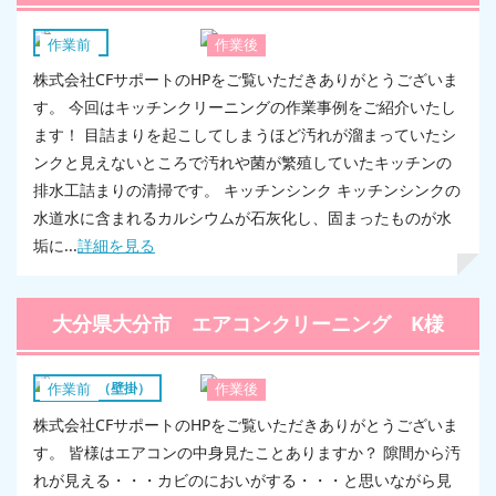
キッチン
作業前
作業後
株式会社CFサポートのHPをご覧いただきありがとうございま
す。 今回はキッチンクリーニングの作業事例をご紹介いたし
ます！ 目詰まりを起こしてしまうほど汚れが溜まっていたシ
ンクと見えないところで汚れや菌が繁殖していたキッチンの
排水工詰まりの清掃です。 キッチンシンク キッチンシンクの
水道水に含まれるカルシウムが石灰化し、固まったものが水
垢に...
詳細を見る
大分県大分市 エアコンクリーニング K様
エアコン（壁掛）
作業前
作業後
株式会社CFサポートのHPをご覧いただきありがとうございま
す。 皆様はエアコンの中身見たことありますか？ 隙間から汚
れが見える・・・カビのにおいがする・・・と思いながら見