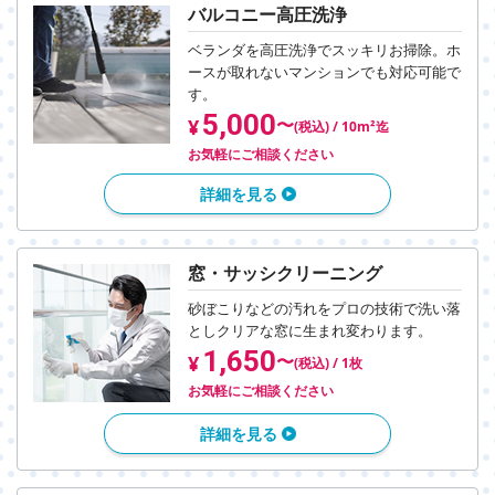
バルコニー高圧洗浄
ベランダを高圧洗浄でスッキリお掃除。
ホ
ースが取れないマンションでも対応可能で
す。
5,000
〜
¥
(税込) / 10m²迄
お気軽にご相談ください
詳細を見る
窓・サッシクリーニング
砂ぼこりなどの汚れをプロの技術で洗い落
とし
クリアな窓に生まれ変わります。
1,650
〜
¥
(税込) / 1枚
お気軽にご相談ください
詳細を見る