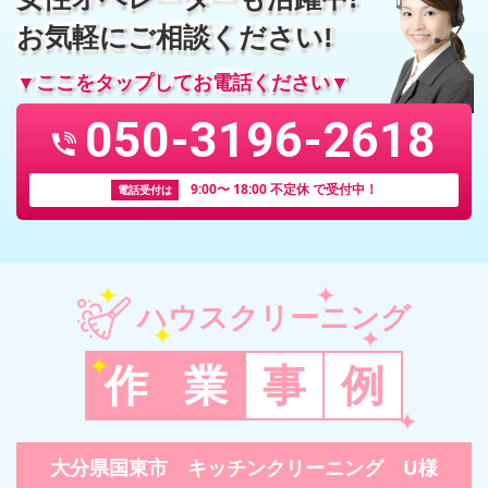
お気軽にご相談ください!
▼ここをタップしてお電話ください▼
050-3196-2618
9:00〜 18:00 不定休 で受付中！
電話受付は
ハウスクリーニング
作
業
事
例
大分県国東市 キッチンクリーニング U様