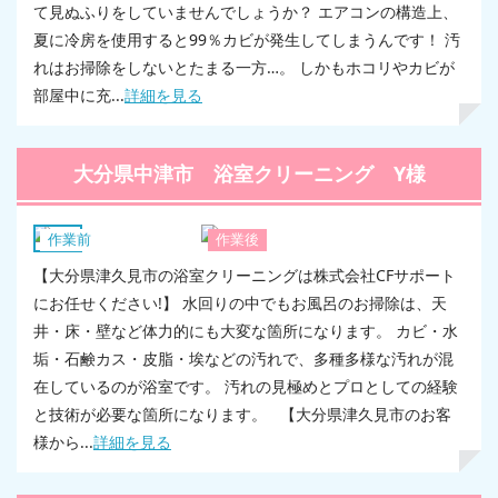
て見ぬふりをしていませんでしょうか？ エアコンの構造上、
夏に冷房を使用すると99％カビが発生してしまうんです！ 汚
れはお掃除をしないとたまる一方…。 しかもホコリやカビが
部屋中に充...
詳細を見る
大分県中津市 浴室クリーニング Y様
浴室
作業前
作業後
【大分県津久見市の浴室クリーニングは株式会社CFサポート
にお任せください!】 水回りの中でもお風呂のお掃除は、天
井・床・壁など体力的にも大変な箇所になります。 カビ・水
垢・石鹸カス・皮脂・埃などの汚れで、多種多様な汚れが混
在しているのが浴室です。 汚れの見極めとプロとしての経験
と技術が必要な箇所になります。 【大分県津久見市のお客
様から...
詳細を見る